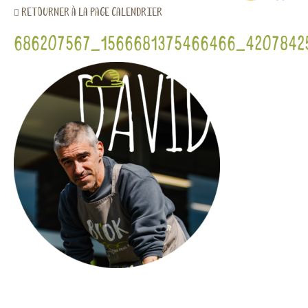
retourner à la page calendrier
686207567_1566681375466466_4207842