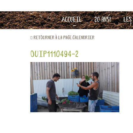
Accueil
20 ans!
Les
retourner à la page calendrier
ouiP1110494-2